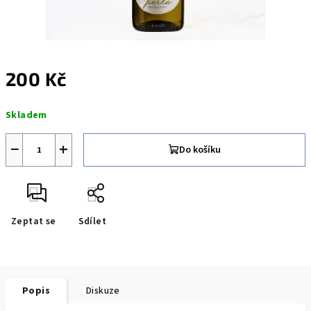
200 Kč
Měrná
Skladem
cena:
−
+
Do košíku
Zeptat se
Sdílet
Popis
Diskuze