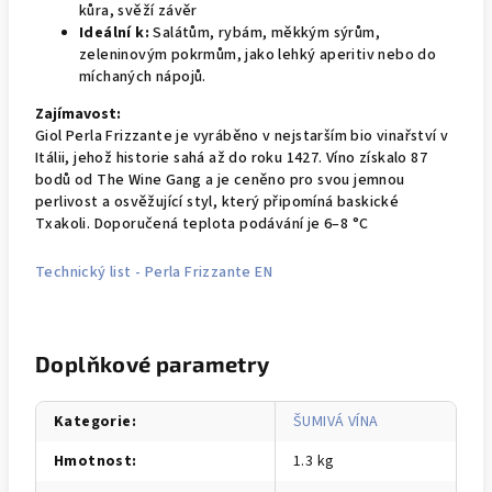
kůra, svěží závěr
Ideální k:
Salátům, rybám, měkkým sýrům,
zeleninovým pokrmům, jako lehký aperitiv nebo do
míchaných nápojů.
Zajímavost:
Giol Perla Frizzante je vyráběno v nejstarším bio vinařství v
Itálii, jehož historie sahá až do roku 1427. Víno získalo 87
bodů od The Wine Gang a je ceněno pro svou jemnou
perlivost a osvěžující styl, který připomíná baskické
Txakoli. Doporučená teplota podávání je 6–8 °C
Technický list - Perla Frizzante EN
Doplňkové parametry
Kategorie
:
ŠUMIVÁ VÍNA
Hmotnost
:
1.3 kg