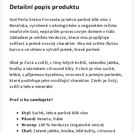
Detailní popis produktu
Giol Perla Stelva Frizzante je lehce perlivé bílé víno z
Benátska, vyrobené v ekologickém a veganském režimu
vinařstvím Giol, nejstarším proseccovým domem v Itálii.
Základem je odrůda Verduzzo, která vínu propůjčuje
svěžest a jemně ovocný charakter. Víno má světle žlutou
barvu a ve sklence vytváří jemné, hravé perlení.
Vůně je čistá a svěží, s tóny bílých květů, zeleného jablka,
hrušky a náznakem citrusové kůry. V chuti je víno suché,
lehké, s příjemnou kyselinou, ovocností a jemným perlením,
které podtrhuje jeho osvěžující charakter. Závěr je čistý,
svěží a lehce minerální.
Proč si ho zamilujete?
Styl:
Suché, lehce perlivé bílé víno
Původ:
Veneto, Itálie
Hrozny:
100 % Verduzzo (organické vinice)
Chuť:
Zelené jablko, hruška, bílé květy, citrusová