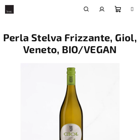
Přejít
na
obsah
Nákupní
Hledat
Přihlášení
Perla Stelva Frizzante, Giol,
košík
Veneto, BIO/VEGAN