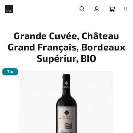
Přejít
na
obsah
Nákupní
Hledat
Přihlášení
Grande Cuvée, Château
košík
Grand Français, Bordeaux
Supériur, BIO
Tip