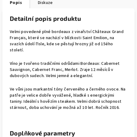
Popis
Diskuze
Detailní popis produktu
Velmi povedené plné bordeaux z vinařství Châteaux Grand
Français, které se nachází v blízkosti Saint Emilion, na
svazích údolí l'Isle, kde se pěstují hrozny již od 15ého
století.
Víno je tvořeno tradičními odrůdami Bordeaux: Cabernet
Sauvignon, Cabernet Franc, Merlot. Zraje 12 měsíců v
dubových sudech. Velmi jemné a elegantní.
Ve vůni jsou markantní tóny červeného a černého ovoce. Na
patře je velice dobře vyvážené, hladké s energickými
taniny. I
deální s hovězím steakem. Velmi dobrá schopnost
stárnout, doba uchování je možná až 10 let. Ročník 2016.
Doplňkové parametry