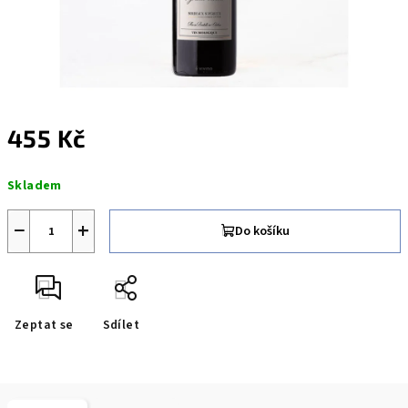
455 Kč
Měrná
Skladem
cena:
−
+
Do košíku
Zeptat se
Sdílet