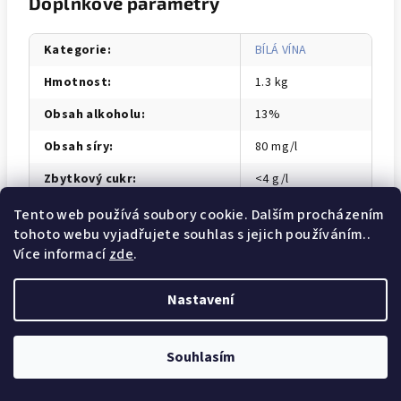
Doplňkové parametry
Kategorie
:
BÍLÁ VÍNA
Hmotnost
:
1.3 kg
Obsah alkoholu
:
13%
Obsah síry
:
80 mg/l
Zbytkový cukr
:
<4 g/l
Tento web používá soubory cookie. Dalším procházením
tohoto webu vyjadřujete souhlas s jejich používáním..
Z
Více informací
zde
.
Facebook
Instagram
Obchodní podmínky
á
Nastavení
p
a
Copyright 2026
BRUT. - Organická vína
. Všechna práva
vyhrazena.
t
Souhlasím
í
Vytvořil Shoptet