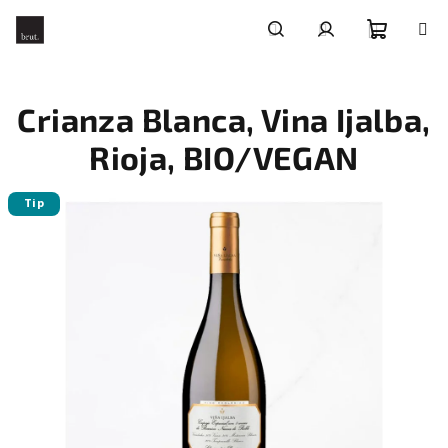
Přejít
na
obsah
Nákupní
Hledat
Přihlášení
Crianza Blanca, Vina Ijalba,
košík
Rioja, BIO/VEGAN
Tip