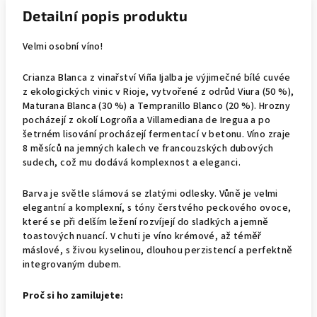
Detailní popis produktu
Velmi osobní víno!
Crianza Blanca z vinařství Viña Ijalba je výjimečné bílé cuvée
z ekologických vinic v Rioje, vytvořené z odrůd Viura (50 %),
Maturana Blanca (30 %) a Tempranillo Blanco (20 %). Hrozny
pocházejí z okolí Logroña a Villamediana de Iregua a po
šetrném lisování procházejí fermentací v betonu. Víno zraje
8 měsíců na jemných kalech ve francouzských dubových
sudech, což mu dodává komplexnost a eleganci.
Barva je světle slámová se zlatými odlesky. Vůně je velmi
elegantní a komplexní, s tóny čerstvého peckového ovoce,
které se při delším ležení rozvíjejí do sladkých a jemně
toastových nuancí. V chuti je víno krémové, až téměř
máslové, s živou kyselinou, dlouhou perzistencí a perfektně
integrovaným dubem.
Proč si ho zamilujete: