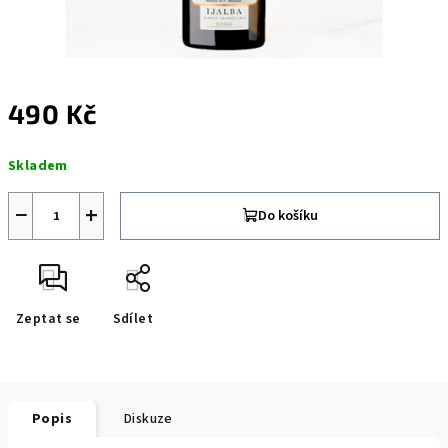
490 Kč
Měrná
Skladem
cena:
−
+
Do košíku
Zeptat se
Sdílet
Popis
Diskuze