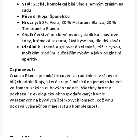
Styl:
Suché, komplexní bílé víno s jemným zráním na
sudu
Původ:
Rioja, Španělsko
Hrozny:
50 % Viura, 30 % Maturana Blanca, 20 %
Tempranillo Blanco
Chuť:
Čerstvé peckové ovoce, sladké a toastové
tóny, krémová textura, živá kyselina, dlouhý závěr
Ideální k:
Uzené a grilované zelenině, rýži s rybou,
mořským plodům, tučnějším rybám a jako originální
aperitiv
Zajímavost:
Crianza Blanca je unikátní cuvée z tradičních i vzácných
bílých odrůd Riojy, které zraje 8 měsíců na jemných kalech
ve francouzských dubových sudech. Všechny hrozny
pocházejí z ekologicky obhospodařovaných vinic
vysazených na bývalých štěrkových lomech, což vínu
dodává výjimečnou mineralitu a komplexnost.