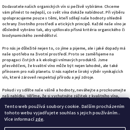
Dodavatele našich organických vín si pečlivě vybíráme. Chceme
vám přinést to nejlepší, co svět vína dokáže nabídnout. Při výběru
spolupracujeme pouze s těmi, kteří sdílejí naše hodnoty ohledně
ochrany životního prostředí a etických principů. Každé naše víno je
důsledně vybráno tak, aby splňovalo přísná kritéria organického či
biodynamického zemědělství.
Pro nás je důležité nejen to, co jíme a pijeme, ale i jaké dopady má
naše spotřeba na životní prostředí. Proto se zaměřujeme na
propagaci čistých a k ekologii vnímavých produktů. Jsme
přesvědčeni, že kvalitní víno může být nejen lahodné, ale také
přínosem pro naši planetu. U nás najdete široký výběr vynikajících
vín, které zároveň respektují přírodu a její zdroje.
Pokud i vy sdílíte naše vášně a hodnoty, neváhejte a prozkoumejte
naši nabídku. Věříme, že si vychutnáte zážitek z kvalitního vína,
které je navíc v souladu s vašimi přesvědčeními :).
Tento web používá soubory cookie. Dalším procházením
tohoto webu vyjadřujete souhlas s jejich používáním..
Z
Více informací
zde
.
Facebook
Instagram
Obchodní podmínky
á