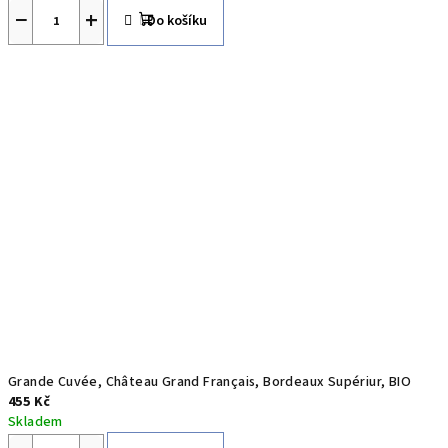
−
+
,
Do košíku
I
t
á
l
i
e
a
Š
p
Grande Cuvée, Château Grand Français, Bordeaux Supériur, BIO
a
455 Kč
Skladem
n