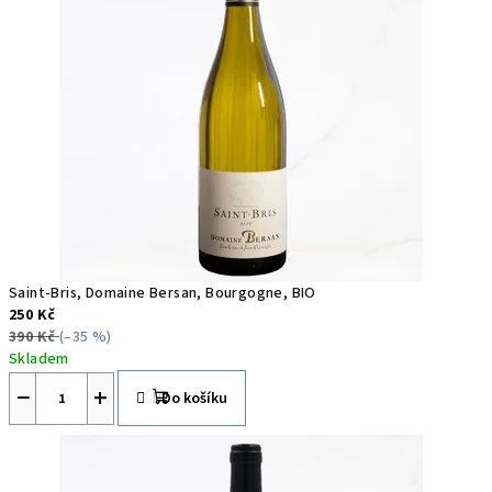
.
-
o
r
g
a
n
i
Saint-Bris, Domaine Bersan, Bourgogne, BIO
250 Kč
c
390 Kč
(–35 %)
Skladem
k
−
+
Do košíku
á
a