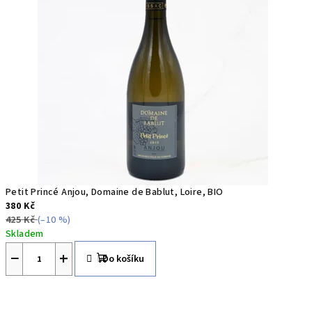
b
i
o
d
y
n
a
m
Petit Princé Anjou, Domaine de Bablut, Loire, BIO
380 Kč
i
425 Kč
(–10 %)
Skladem
c
−
+
Do košíku
k
á