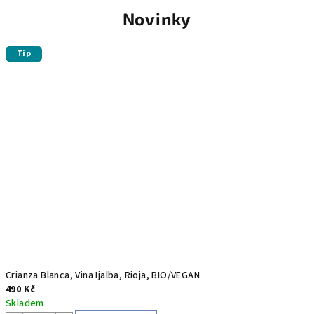
v
Novinky
í
Tip
Tip
n
a
z
F
r
a
n
c
i
Crianza Blanca, Vina Ijalba, Rioja, BIO/VEGAN
490 Kč
e
Skladem