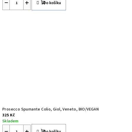
−
+
Do košíku
ě
l
s
k
a
Prosecco Spumante Colio, Giol, Veneto, BIO/VEGAN
325 Kč
Skladem
−
+
Do košíku