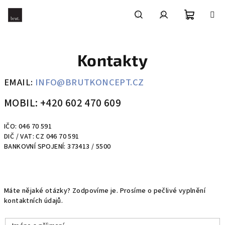
Přejít
na
obsah
Nákupní
Hledat
Přihlášení
Kontakty
košík
EMAIL:
INFO@BRUTKONCEPT.CZ
MOBIL: +420 602 470 609
IČO: 046 70 591
DIČ / VAT: CZ 046 70 591
BANKOVNÍ SPOJENÍ: 373413 / 5500
Máte nějaké otázky? Zodpovíme je. Prosíme o pečlivé vyplnění
kontaktních údajů.