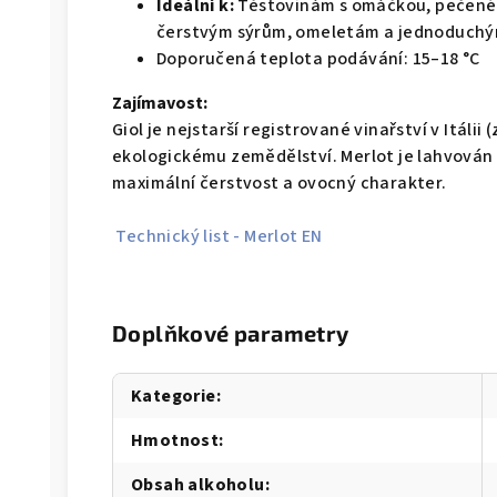
Ideální k:
Těstovinám s omáčkou, pečeném
čerstvým sýrům, omeletám a jednoduch
Doporučená teplota podávání: 15–18 °C
Zajímavost:
Giol je nejstarší registrované vinařství v Itálii 
ekologickému zemědělství. Merlot je lahvován 
maximální čerstvost a ovocný charakter.
Technický list - Merlot EN
Doplňkové parametry
Kategorie
:
Hmotnost
:
Obsah alkoholu
: