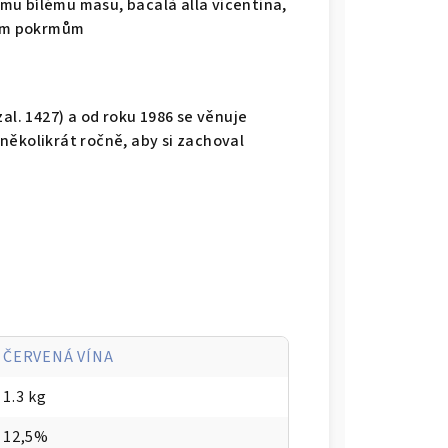
u bílému masu, bacalà alla vicentina,
ým pokrmům
(zal. 1427) a od roku 1986 se věnuje
několikrát ročně, aby si zachoval
ČERVENÁ VÍNA
1.3 kg
12,5%