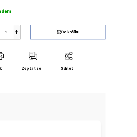
ná
a:
adem
+
Do košíku
k
Zeptat se
Sdílet