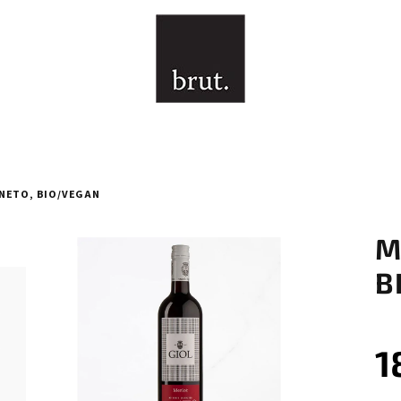
ENETO, BIO/VEGAN
M
B
1