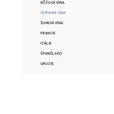
RŮŽOVÁ VÍNA
a
ČERVENÁ VÍNA
n
n
ŠUMIVÁ VÍNA
í
FRANCIE
p
ITÁLIE
a
ŠPANĚLSKO
n
GRUZIE
e
l