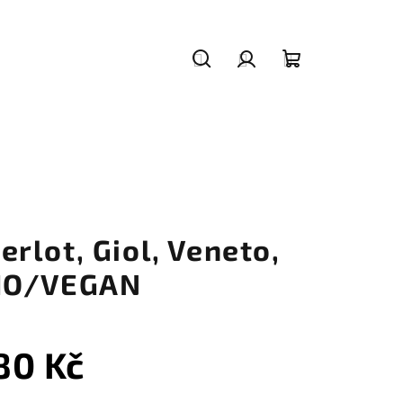
Hledat
Přihlášení
Nákupní
košík
erlot, Giol, Veneto,
IO/VEGAN
80 Kč