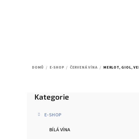
Přejít
na
obsah
DOMŮ
/
E-SHOP
/
ČERVENÁ VÍNA
/
MERLOT, GIOL, V
P
Kategorie
Přeskočit
o
kategorie
s
E-SHOP
t
BÍLÁ VÍNA
r