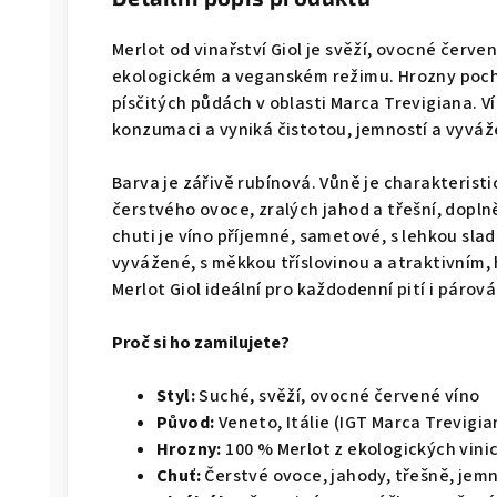
Merlot od vinařství Giol je svěží, ovocné červe
ekologickém a veganském režimu. Hrozny pocház
písčitých půdách v oblasti Marca Trevigiana. V
konzumaci a vyniká čistotou, jemností a vyváž
Barva je zářivě rubínová. Vůně je charakteristi
čerstvého ovoce, zralých jahod a třešní, dopl
chuti je víno příjemné, sametové, s lehkou slad
vyvážené, s měkkou tříslovinou a atraktivním,
Merlot Giol ideální pro každodenní pití i párová
Proč si ho zamilujete?
Styl:
Suché, svěží, ovocné červené víno
Původ:
Veneto, Itálie (IGT Marca Trevigia
Hrozny:
100 % Merlot z ekologických vini
Chuť:
Čerstvé ovoce, jahody, třešně, jem