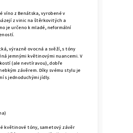
né víno z Benátska, vyrobené v
ejí z vinic na štěrkovitých a
íno je určeno k mladé, neformální
eností.
cká, výrazně ovocná a svěží, s tóny
něná jemnými květinovými nuancemi. V
kostí (ale nevtíravou), dobře
 hebkým závěrem. Díky svému stylu je
ní s jednoduchými jídly.
na)
c
né květinové tóny, sametový závěr