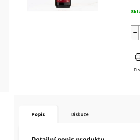
Měr
cen
Skl
−
Tis
Popis
Diskuze
Detailní popis produktu