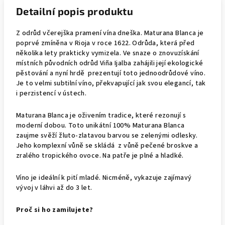
Detailní popis produktu
Z odrůd včerejška pramení vína dneška. Maturana Blanca je
poprvé zmíněna v Rioja v roce 1622. Odrůda, která před
několika lety prakticky vymizela. Ve snaze o znovuzískání
místních původních odrůd Viña Ijalba zahájili její ekologické
pěstování a nyní hrdě prezentují toto jednoodrůdové víno.
Je to velmi subtilní víno, překvapující jak svou elegancí, tak
i perzistencí v ústech.
Maturana Blanca je oživením tradice, které rezonují s
moderní dobou. Toto unikátní 100% Maturana Blanca
zaujme svěží žluto-zlatavou barvou se zelenými odlesky.
Jeho komplexní vůně se skládá z vůně pečené broskve a
zralého tropického ovoce. Na patře je plné a hladké.
Víno je ideální k pití mladé. Nicméně, vykazuje zajímavý
vývoj v láhvi až do 3 let.
Proč si ho zamilujete?