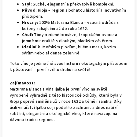
Styl:
Suché, elegantní a překvapivě komplexní.
Původ:
Rioja – region s bohatou historií a inovativním
přístupem.
Hrozny:
100% Maturana Blanca – vzácná odrůda s
kořeny sahajícími až do roku 1622.
Chuť:
Tóny pečené broskve, tropického ovoce a
jemné mineralitě s dlouhým, hladkým závěrem.
Ideální k:
Mořským plodům, bílému masu, kozím
sýrům nebo al dente zelenině.
Toto víno je jedinečné svou historií i ekologickým přístupem
k pěstování – první svého druhu na světě!
Zajímavost:
Maturana Blanca z Viña Ijalba je první víno na světě
vyrobené výhradně z této historické odrůdy, která byla v
Rioja poprvé zmíněna už v roce 1622 a téměř zanikla. Díky
úsilí vinařství Ijalba se ji podařilo zachránit a dnes nabízí
subtilní, elegantní a ekologické víno, které navazuje na
dávnou tradici regionu.