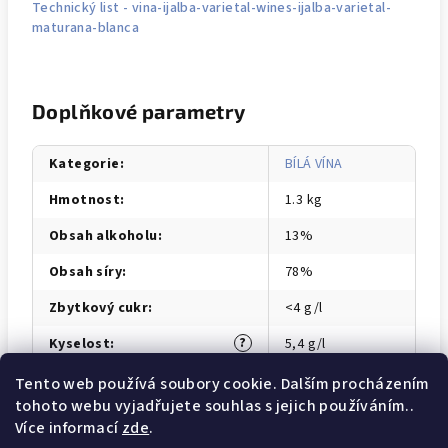
Technický list - vina-ijalba-varietal-wines-ijalba-varietal-
maturana-blanca
Doplňkové parametry
Kategorie
:
BÍLÁ VÍNA
Hmotnost
:
1.3 kg
Obsah alkoholu
:
13%
Obsah síry
:
78%
Zbytkový cukr
:
<4 g/l
?
Kyselost
:
5,4 g/l
Tento web používá soubory cookie. Dalším procházením
tohoto webu vyjadřujete souhlas s jejich používáním..
Z
Více informací
zde
.