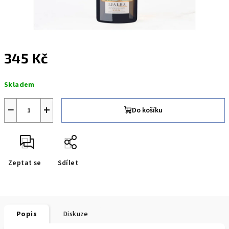
345 Kč
Měrná
Skladem
cena:
−
+
Do košíku
Zeptat se
Sdílet
Popis
Diskuze