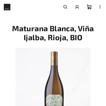
Přejít
na
obsah
Nákupní
Hledat
Přihlášení
Maturana Blanca, Viña
košík
Ijalba, Rioja, BIO