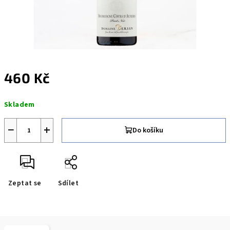
460 Kč
Měrná
Skladem
cena:
−
+
Do košíku
Zeptat se
Sdílet