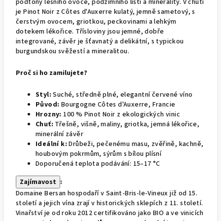
podtóny lesního ovoce, podzimního listí a minerality. V chuti
je Pinot Noir z Côtes d'Auxerre kulatý, jemně sametový, s
čerstvým ovocem, griotkou, peckovinami a lehkým
dotekem lékořice. Třísloviny jsou jemné, dobře
integrované, závěr je šťavnatý a delikátní, s typickou
burgundskou svěžestí a mineralitou.
Proč si ho zamilujete?
Styl:
Suché, středně plné, elegantní červené víno
Původ:
Bourgogne Côtes d'Auxerre, Francie
Hrozny:
100 % Pinot Noir z ekologických vinic
Chuť:
Třešně, višně, maliny, griotka, jemná lékořice,
minerální závěr
Ideální k:
Drůbeži, pečenému masu, zvěřině, kachně,
houbovým pokrmům, sýrům s bílou plísní
Doporučená teplota podávání: 15–17 °C
Zajímavost
:
Domaine Bersan hospodaří v Saint-Bris-le-Vineux již od 15.
století a jejich vína zrají v historických sklepích z 11. století.
Vinařství je od roku 2012 certifikováno jako BIO a ve vinicích