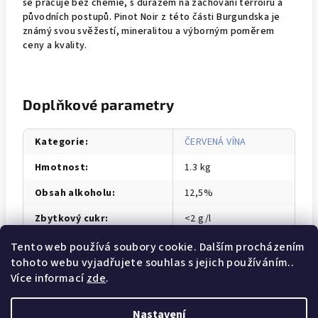
se pracuje bez chemie, s důrazem na zachování terroiru a
původních postupů. Pinot Noir z této části Burgundska je
známý svou svěžestí, mineralitou a výborným poměrem
ceny a kvality.
Doplňkové parametry
Kategorie
:
ČERVENÁ VÍNA
Hmotnost
:
1.3 kg
Obsah alkoholu
:
12,5%
Zbytkový cukr
:
<2 g/l
Tento web používá soubory cookie. Dalším procházením
tohoto webu vyjadřujete souhlas s jejich používáním..
Z
Více informací
zde
.
Facebook
Instagram
Obchodní podmínky
á
Nastavení