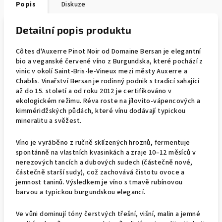
Popis
Diskuze
Detailní popis produktu
Côtes d'Auxerre Pinot Noir od Domaine Bersan je elegantní
bio a veganské červené víno z Burgundska, které pochází z
vinic v okolí Saint-Bris-le-Vineux mezi městy Auxerre a
Chablis. Vinařství Bersan je rodinný podnik s tradicí sahající
až do 15. století a od roku 2012 je certifikováno v
ekologickém režimu. Réva roste na jílovito-vápencových a
kimméridžských půdách, které vínu dodávají typickou
mineralitu a svěžest.
Víno je vyráběno z ručně sklízených hroznů, fermentuje
spontánně na vlastních kvasinkách a zraje 10–12 měsíců v
nerezových tancích a dubových sudech (částečně nové,
částečně starší sudy), což zachovává čistotu ovoce a
jemnost taninů. Výsledkem je víno s tmavě rubínovou
barvou a typickou burgundskou elegancí.
Ve vůni dominují tóny čerstvých třešní, višní, malin a jemné