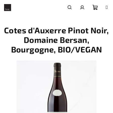
Přejít
na
obsah
Nákupní
Hledat
Přihlášení
Cotes d'Auxerre Pinot Noir,
košík
Domaine Bersan,
Bourgogne, BIO/VEGAN